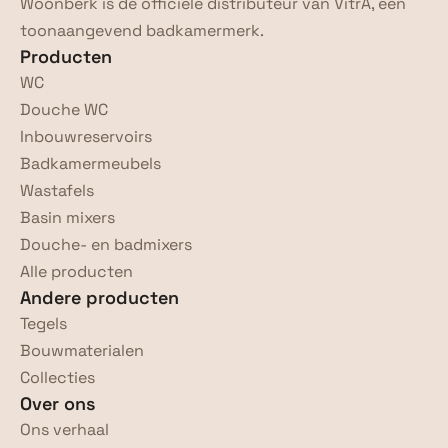
Woonberk is de officiële distributeur van VitrA, een 
toonaangevend badkamermerk.
Producten
WC
Douche WC
Inbouwreservoirs
Badkamermeubels
Wastafels
Basin mixers
Douche- en badmixers
Alle producten
Andere producten
Tegels
Bouwmaterialen
Collecties
Over ons
Ons verhaal