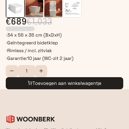
€689
€1,033
34 x 56 x 36 cm (BxDxH)
Geïntegreerd bidetklep
Rimless / incl. zitvlak
Garantie:
10 jaar (WC-zit 2 jaar)
Toevoegen aan winkelwagentje