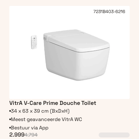
7231B403-6216
VitrA V-Care Prime Douche Toilet
34 x 63 x 39 cm (BxDxH)
Meest geavanceerde VitrA WC
Bestuur via App
2.999
4.794