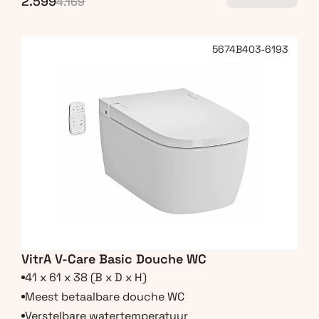
2.599
4.169
5674B403-6193
VitrA V-Care Basic Douche WC
41 x 61 x 38 (B x D x H)
Meest betaalbare douche WC
Verstelbare watertemperatuur