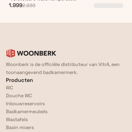
1.999
2.930
Woonberk is de officiële distributeur van VitrA, een 
toonaangevend badkamermerk.
Producten
WC
Douche WC
Inbouwreservoirs
Badkamermeubels
Wastafels
Basin mixers