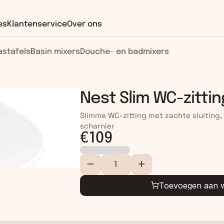
es
Klantenservice
Over ons
stafels
Basin mixers
Douche- en badmixers
Nest Slim WC-zittin
Slimme WC-zitting met zachte sluiting, 
scharnier
€109
Toevoegen aan w