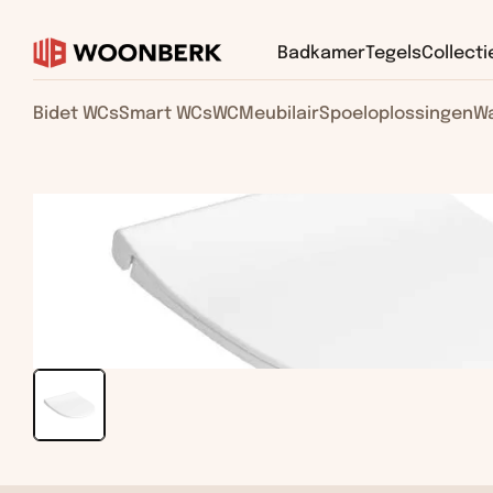
Badkamer
Tegels
Collecti
Bidet WCs
Smart WCs
WC
Meubilair
Spoeloplossingen
Wa