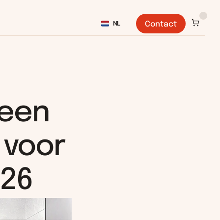
Select Language
NL
Contact
een 
voor 
026