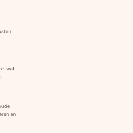
osten 
t, wat 
.
oude 
ren en 