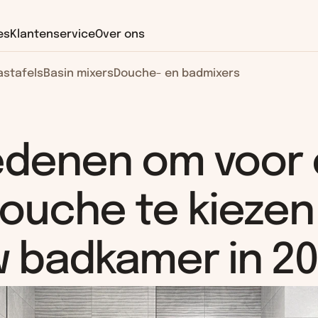
es
Klantenservice
Over ons
stafels
Basin mixers
Douche- en badmixers
edenen om voor 
ouche te kiezen 
 badkamer in 2