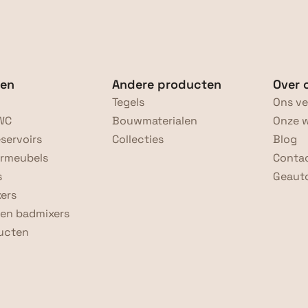
ten
Andere producten
Over 
Tegels
Ons ve
WC
Bouwmaterialen
Onze 
servoirs
Collecties
Blog
rmeubels
Conta
s
Geauto
ers
en badmixers
ducten