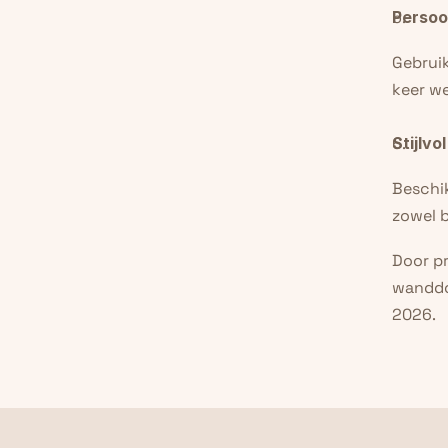
Persoo
Gebrui
keer we
Stijlv
Beschik
zowel b
Door pr
wanddou
2026.