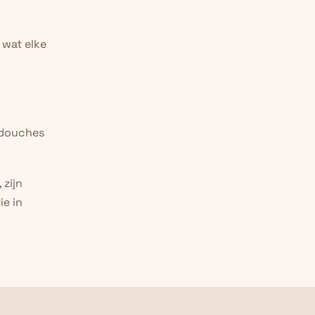
wat elke 
douches 
zijn 
 in 