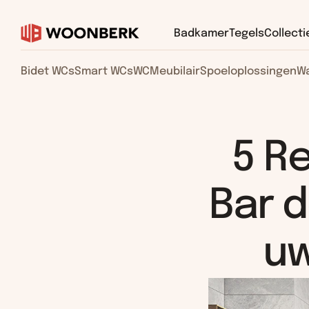
Badkamer
Tegels
Collecti
Bidet WCs
Smart WCs
WC
Meubilair
Spoeloplossingen
Wa
5 R
Bar d
uw