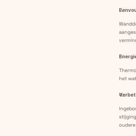
Eenvou
Wanddou
aangesl
vermind
Energie
Thermo
het wat
Verbet
Ingebo
stijgin
oudere 