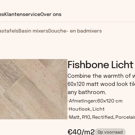
es
Klantenservice
Over ons
stafels
Basin mixers
Douche- en badmixers
Fishbone Licht
Combine the warmth of wo
60x120 matt wood look tile
any bathroom.
Afmetingen:
60x120 cm
Houtlook, Licht
Matt, R10, Rectified, Porcelai
€40/m2
Op voorraad