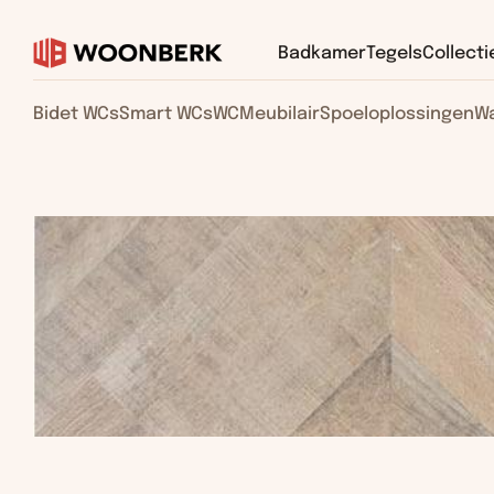
Badkamer
Tegels
Collecti
Bidet WCs
Smart WCs
WC
Meubilair
Spoeloplossingen
Wa